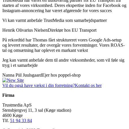
TrustMedia har været en uundværlig partner for EU Transport fra
starten af vores virksomhed. Deres ekspertise inden for Facebook og
Instagram-annoncering har været afgørende for vores succes
Vi kan varmt anbefale TrustMedia som samarbejdspartner
Henrik Olivarius Nielsen
Direktør hos EU Transport
På rekordtid har Thomas fået struktureret vores Google Ads-setup
og leveret resultater, der overgår vores forventninger. Vores ROAS-
tal og omsætning har oplevet en markant vækst
Jeg kan varmt anbefale dem til andre virksomheder, som vil føle sig
tryg i et samarbejde
Nanna Piil Juulsgaard
Ejer hos poppel-shop
Vil du også have vækst i din forretning?
Kontakt os her
Firma
Trustmedia ApS
Stensbjergvej 11, 3 sal (Køge stadion)
4600 Køge
Tlf.
51 94 33 84