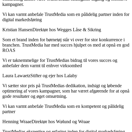
kampagner.
Vi kan varmt anbefale TrustMedia som en pålidelig partner inden for
digital markedsføring
Kristian Hansen
Direktør hos Wegges Låse & Sikring
Som et brand inden for børnetøj står vi over for stor konkurrence i
branchen. TrustMedia har med succes hjulpet os med at opnå en god
ROAS
Vi er taknemmelige for TrustMedias bidrag til vores succes og
anbefaler dem varmt til enhver virksomhed
Laura Lawaetz
Stifter og ejer hos Lalaby
Vi sætter stor pris på TrustMedias dedikation, indsigt og løbende
optimering af vores kampagner, som har været afgørende for at opnå
gode resultater og øget omsætning.
Vi kan varmt anbefale TrustMedia som en kompetent og pålidelig
partner
Henning Wraae
Direktør hos Wølund og Wraae
TrustMedias ekspertise og erfaring inden for digital markedsføring