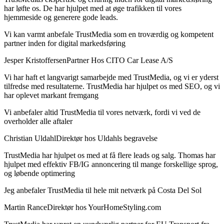
har løfte os. De har hjulpet med at øge trafikken til vores
hjemmeside og generere gode leads.
Vi kan varmt anbefale TrustMedia som en troværdig og kompetent
partner inden for digital markedsføring
Jesper Kristoffersen
Partner Hos CITO Car Lease A/S
Vi har haft et langvarigt samarbejde med TrustMedia, og vi er yderst
tilfredse med resultaterne. TrustMedia har hjulpet os med SEO, og vi
har oplevet markant fremgang
Vi anbefaler altid TrustMedia til vores netværk, fordi vi ved de
overholder alle aftaler
Christian Uldahl
Direktør hos Uldahls begravelse
TrustMedia har hjulpet os med at få flere leads og salg. Thomas har
hjulpet med effektiv FB/IG annoncering til mange forskellige sprog,
og løbende optimering
Jeg anbefaler TrustMedia til hele mit netværk på Costa Del Sol
Martin Rance
Direktør hos YourHomeStyling.com