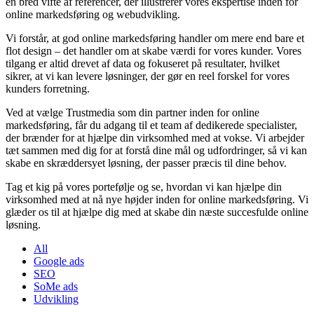
en bred vifte af referencer, der illustrerer vores ekspertise inden for
online markedsføring og webudvikling.
Vi forstår, at god online markedsføring handler om mere end bare et
flot design – det handler om at skabe værdi for vores kunder. Vores
tilgang er altid drevet af data og fokuseret på resultater, hvilket
sikrer, at vi kan levere løsninger, der gør en reel forskel for vores
kunders forretning.
Ved at vælge Trustmedia som din partner inden for online
markedsføring, får du adgang til et team af dedikerede specialister,
der brænder for at hjælpe din virksomhed med at vokse. Vi arbejder
tæt sammen med dig for at forstå dine mål og udfordringer, så vi kan
skabe en skræddersyet løsning, der passer præcis til dine behov.
Tag et kig på vores portefølje og se, hvordan vi kan hjælpe din
virksomhed med at nå nye højder inden for online markedsføring. Vi
glæder os til at hjælpe dig med at skabe din næste succesfulde online
løsning.
All
Google ads
SEO
SoMe ads
Udvikling